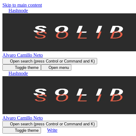
Skip to main content
Hashnode
Alvaro Camillo Neto
Open search (press Control or Command and K)
Toggle theme
Open menu
Hashnode
Alvaro Camillo Neto
Open search (press Control or Command and K)
Write
Toggle theme